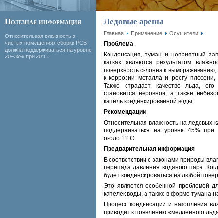
Ледовые арены
Полезная информация
Главная
Применение
Осушители
Относительная влажность в
чистых помещениях сборки PCB
Проблема
должна под­держи­ваться на уровне
Конденсация, туман и неприятный за
20–35% при 20°C.
катках являются результатом влажно
поверхность склонна к вымораживанию, 
к коррозии металла и росту плесени, г
Также страдает качество льда, его 
становится неровной, а также небезо
капель конденсированной воды.
Рекомендации
Относительная влажность на ледовых к
поддерживаться на уровне 45% при 
около 11°C
Предварительная информация
В соответствии с законами природы влаг
перепада давления водяного пара. Когд
будет конденсироваться на любой повер
Это является особенной проблемой дл
капелек воды, а также в форме тумана н
Процесс конденсации и накопления влаг
приводит к появлению «медленного льда