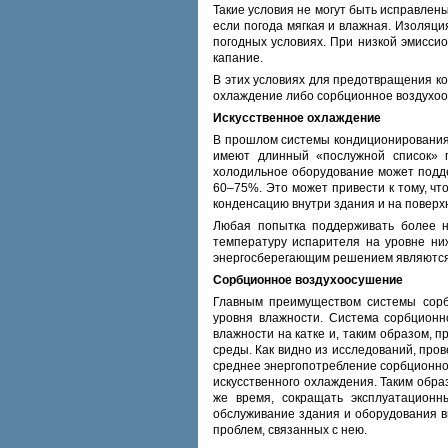
Такие условия не могут быть исправлены
если погода мягкая и влажная. Изоляци
погодных условиях. При низкой эмисси
капание.
В этих условиях для предотвращения ко
охлаждение либо сорбционное воздухо
Искусственное охлаждение
В прошлом системы кондиционирования и
имеют длинный «послужной список» п
холодильное оборудование может подде
60–75%. Это может привести к тому, чт
конденсацию внутри здания и на поверх
Любая попытка поддерживать более н
температуру испарителя на уровне ни
энергосберегающим решением являются
Сорбционное воздухоосушение
Главным преимуществом системы сорбц
уровня влажности. Система сорбционн
влажности на катке и, таким образом, 
среды. Как видно из исследований, пр
среднее энергопотребление сорбционно
искусственного охлаждения. Таким обра
же время, сокращать эксплуатационн
обслуживание здания и оборудования в
проблем, связанных с нею.