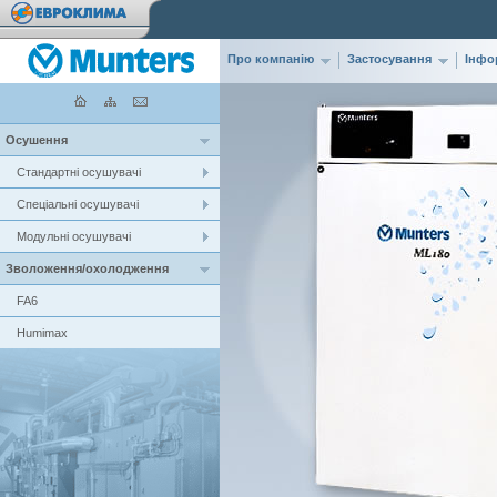
Про компанію
Застосування
Інфо
Осушення
Стандартні осушувачі
Спеціальні осушувачі
Модульні осушувачі
Зволоження/охолодження
FA6
Humimax