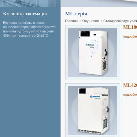
ML-серія
Корисна інформація
Головна
Осушення
Стандартні осушувач
Відносна вологість в зонах
ML18
нанесення порошкового покриття
повинна підтримуватися на рівні
40% при температурі 24±5°C
подробн
ML42
подробн