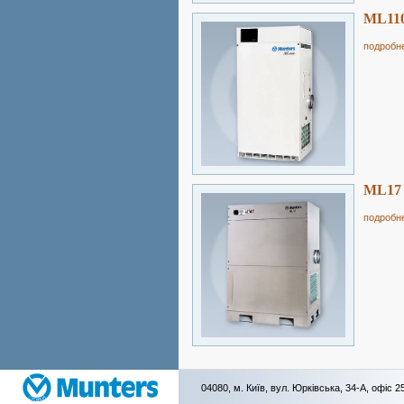
ML11
подробн
ML17
подробн
04080, м. Київ, вул. Юрківська, 34-А, офіс 